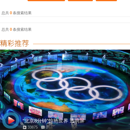
总共
0
条搜索结果
总共
0
条搜索结果
“北京8分钟”惊艳世界 透明屏
33875
0