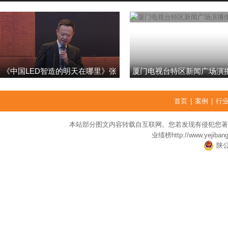
《中国LED智造的明天在哪里》张
厦门电视台特区新闻广场演
强
首页
|
案例
|
行
本站部分图文内容转载自互联网。您若发现有侵犯您著
业绩榜
http://www.yejiban
陕公