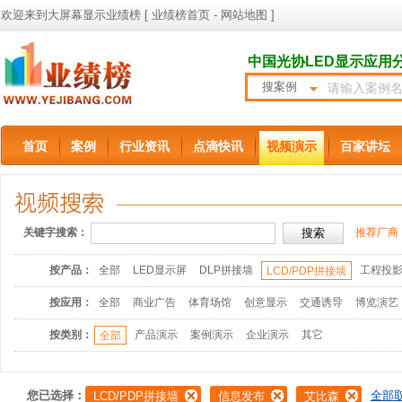
欢迎来到大屏幕显示业绩榜 [
业绩榜首页
-
网站地图
]
中国光协LED显示应用
搜案例
首页
案例
行业资讯
点滴快讯
视频演示
百家讲坛
关键字搜索：
推荐厂商
按产品：
全部
LED显示屏
DLP拼接墙
工程投
LCD/PDP拼接墙
按应用：
全部
商业广告
体育场馆
创意显示
交通诱导
博览演艺
按类别：
产品演示
案例演示
企业演示
其它
全部
您已选择：
全部
LCD/PDP拼接墙
信息发布
艾比森