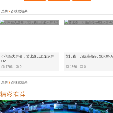
总共
2
条搜索结果
小间距大屏幕，艾比森LED显示屏
艾比森：万级高亮led显示屏-A1
U2
1796
0
1569
0
总共
2
条搜索结果