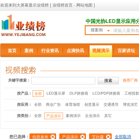
欢迎来到大屏幕显示业绩榜 [
业绩榜首页
-
网站地图
]
中国光协LED显示应用
搜案例
首页
案例
行业资讯
点滴快讯
视频演示
百家讲坛
关键字搜索：
推荐厂商
按产品：
LED显示屏
DLP拼接墙
LCD/PDP拼接墙
工程投
全部
按应用：
全部
商业广告
体育场馆
创意显示
交通诱导
博览演艺
按类别：
全部
案例演示
企业演示
其它
产品演示
您已选择：
全部取消
信息发布
产品演示
艾比森