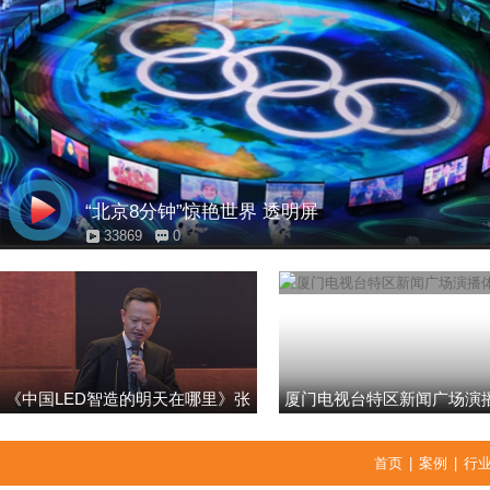
“北京8分钟”惊艳世界 透明屏
33869
0
《中国LED智造的明天在哪里》张
厦门电视台特区新闻广场演
强
首页
|
案例
|
行