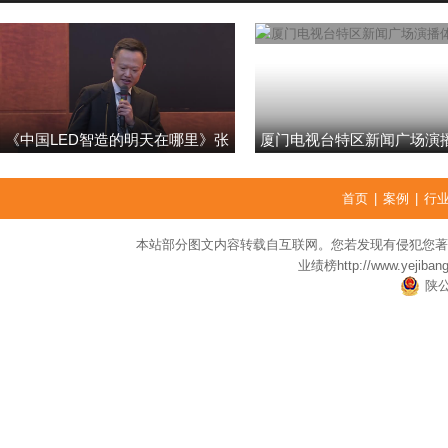
《中国LED智造的明天在哪里》张
厦门电视台特区新闻广场演
强
首页
|
案例
|
行
本站部分图文内容转载自互联网。您若发现有侵犯您著
业绩榜
http://www.yejiban
陕公