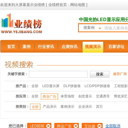
欢迎来到大屏幕显示业绩榜 [
业绩榜首页
-
网站地图
]
中国光协LED显示应用
搜案例
首页
案例
行业资讯
点滴快讯
视频演示
百家讲坛
关键字搜索：
推荐厂商
按产品：
全部
LED显示屏
DLP拼接墙
LCD/PDP拼接墙
工程投影
按应用：
全部
体育场馆
创意显示
交通诱导
博览演艺
商业广告
按类别：
产品演示
案例演示
企业演示
其它
全部
您已选择：
全部取消
LED照明
商业广告
艾比森