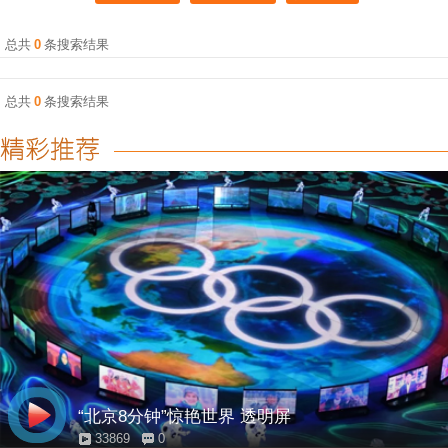
总共
0
条搜索结果
总共
0
条搜索结果
“北京8分钟”惊艳世界 透明屏
33869
0