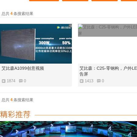
总共
4
条搜索结果
艾比森A1099创意视频
艾比森：C25-零钢构，户外L
告屏
1874
0
1413
0
总共
4
条搜索结果