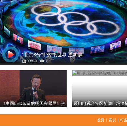
“北京8分钟”惊艳世界 透明屏
33869
0
《中国LED智造的明天在哪里》张
厦门电视台特区新闻广场演
强
首页
|
案例
|
行