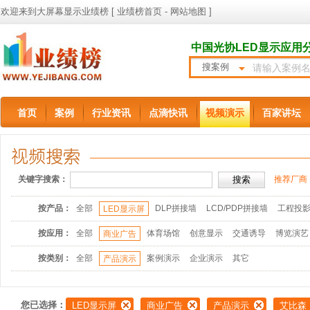
欢迎来到大屏幕显示业绩榜 [
业绩榜首页
-
网站地图
]
中国光协LED显示应用
搜案例
首页
案例
行业资讯
点滴快讯
视频演示
百家讲坛
关键字搜索：
推荐厂商
按产品：
全部
DLP拼接墙
LCD/PDP拼接墙
工程投
LED显示屏
按应用：
全部
体育场馆
创意显示
交通诱导
博览演艺
商业广告
按类别：
全部
案例演示
企业演示
其它
产品演示
您已选择：
LED显示屏
商业广告
产品演示
艾比森