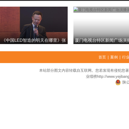
《中国LED智造的明天在哪里》张
厦门电视台特区新闻广场演
强
首页
|
案例
|
行
本站部分图文内容转载自互联网。您若发现有侵犯您著
业绩榜
http://www.yejiban
陕公