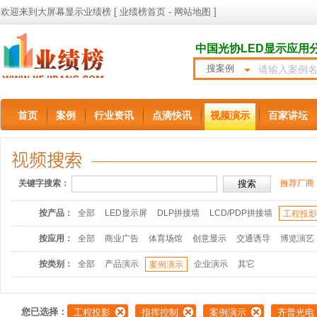
欢迎来到大屏幕显示业绩榜 [
业绩榜首页
-
网站地图
]
中国光协LED显示应用
搜案例
首页
案例
行业资讯
点滴快讯
视频演示
百家讲坛
关键字搜索：
推荐厂商
按产品：
全部
LED显示屏
DLP拼接墙
LCD/PDP拼接墙
工程投
按应用：
全部
商业广告
体育场馆
创意显示
交通诱导
博览演艺
按类别：
全部
产品演示
企业演示
其它
案例演示
您已选择：
工程投影
指挥控制
案例演示
齐普光电