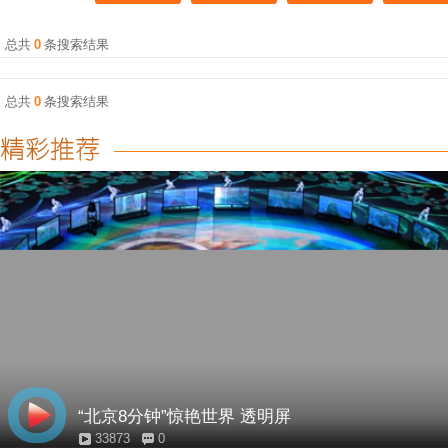
总共
0
条搜索结果
总共
0
条搜索结果
“北京8分钟”惊艳世界 透明屏
33873
0