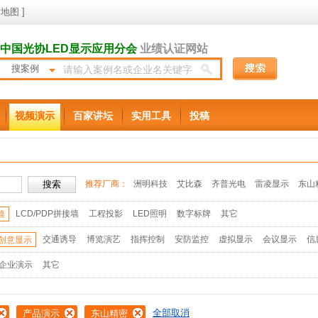
地图
]
中国光协LED显示应用分会
业绩认证网站
搜案例
视频演示
百家讲坛
实用工具
投稿
推荐厂商：
洲明科技
艾比森
齐普光电
雷凌显示
东山
LCD/PDP拼接墙
工程投影
LED照明
数字标牌
其它
墙
交通诱导
博览演艺
指挥控制
安防监控
虚拟显示
会议显示
信
创意显示
企业演示
其它
全部取消
产品演示
东山精密