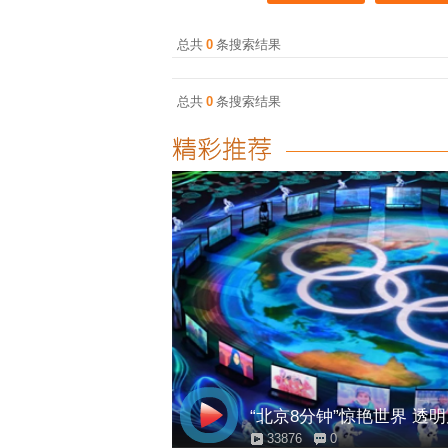
总共
0
条搜索结果
总共
0
条搜索结果
“北京8分钟”惊艳世界 透
33876
0