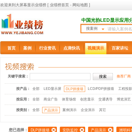
欢迎来到大屏幕显示业绩榜 [
业绩榜首页
-
网站地图
]
中国光协LED显示应用
搜案例
首页
案例
行业资讯
点滴快讯
视频演示
百家讲坛
关键字搜索：
推荐厂商
按产品：
全部
LED显示屏
LCD/PDP拼接墙
工程投
DLP拼接墙
按应用：
全部
商业广告
体育场馆
创意显示
交通诱导
博览演艺
按类别：
全部
案例演示
企业演示
其它
产品演示
您已选择：
DLP拼接墙
安防监控
产品演示
洲明科