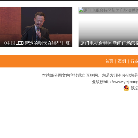
《中国LED智造的明天在哪里》张
厦门电视台特区新闻广场演
强
首页
|
案例
|
行
本站部分图文内容转载自互联网。您若发现有侵犯您著
业绩榜
http://www.yejiban
陕公