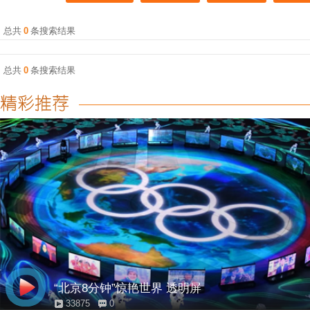
总共
0
条搜索结果
总共
0
条搜索结果
“北京8分钟”惊艳世界 透明屏
33875
0