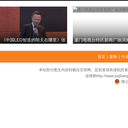
《中国LED智造的明天在哪里》张
厦门电视台特区新闻广场演
强
首页
|
案例
|
行
本站部分图文内容转载自互联网。您若发现有侵犯您著
业绩榜
http://www.yejiban
陕公