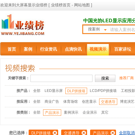
欢迎来到大屏幕显示业绩榜 [
业绩榜首页
-
网站地图
]
中国光协LED显示应用
搜案例
首页
案例
行业资讯
点滴快讯
视频演示
百家讲坛
关键字搜索：
推荐厂商
按产品：
全部
LED显示屏
LCD/PDP拼接墙
工程投
DLP拼接墙
按应用：
全部
商业广告
体育场馆
创意显示
博览演艺
交通诱导
按类别：
全部
案例演示
企业演示
其它
产品演示
您已选择：
全部取消
DLP拼接墙
交通诱导
产品演示