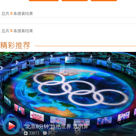
总共
0
条搜索结果
总共
0
条搜索结果
“北京8分钟”惊艳世界 透明屏
33871
0