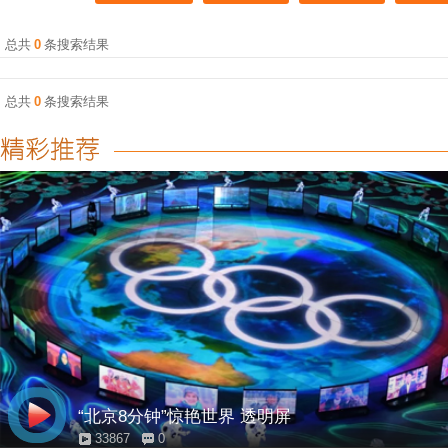
总共
0
条搜索结果
总共
0
条搜索结果
“北京8分钟”惊艳世界 透明屏
33867
0