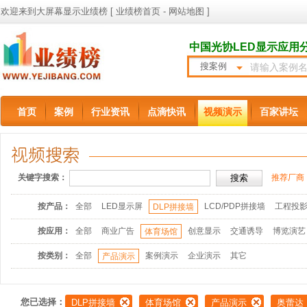
欢迎来到大屏幕显示业绩榜 [
业绩榜首页
-
网站地图
]
中国光协LED显示应用
搜案例
首页
案例
行业资讯
点滴快讯
视频演示
百家讲坛
关键字搜索：
推荐厂商
按产品：
全部
LED显示屏
LCD/PDP拼接墙
工程投
DLP拼接墙
按应用：
全部
商业广告
创意显示
交通诱导
博览演艺
体育场馆
按类别：
全部
案例演示
企业演示
其它
产品演示
您已选择：
DLP拼接墙
体育场馆
产品演示
奥蕾达