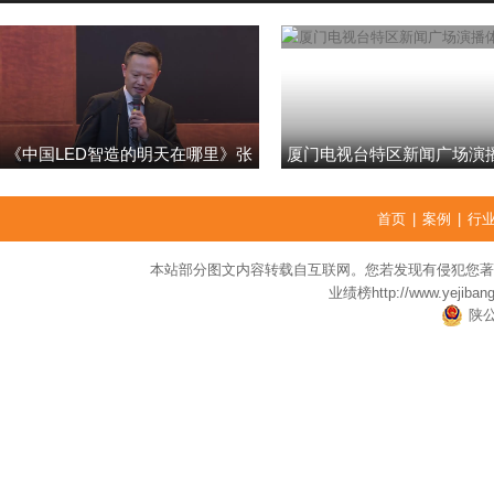
《中国LED智造的明天在哪里》张
厦门电视台特区新闻广场演
强
首页
|
案例
|
行
本站部分图文内容转载自互联网。您若发现有侵犯您著
业绩榜
http://www.yejiban
陕公