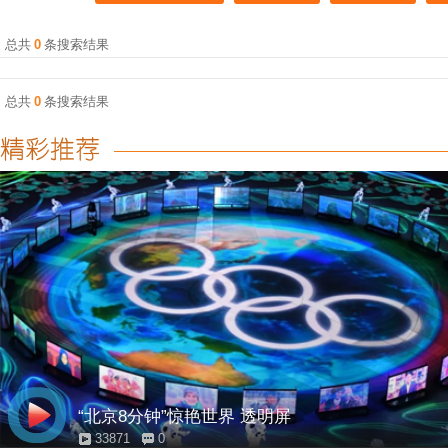
总共
0
条搜索结果
总共
0
条搜索结果
“北京8分钟”惊艳世界 透明屏
33871
0