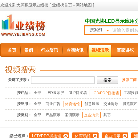
欢迎来到大屏幕显示业绩榜 [
业绩榜首页
-
网站地图
]
中国光协LED显示应用
搜案例
首页
案例
行业资讯
点滴快讯
视频演示
百家讲坛
关键字搜索：
推荐厂商
按产品：
全部
LED显示屏
DLP拼接墙
工程投
LCD/PDP拼接墙
按应用：
全部
商业广告
创意显示
交通诱导
博览演艺
体育场馆
按类别：
全部
产品演示
案例演示
其它
企业演示
您已选择：
LCD/PDP拼接墙
体育场馆
企业演示
洲