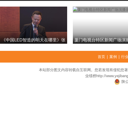
《中国LED智造的明天在哪里》张
厦门电视台特区新闻广场演
强
首页
|
案例
|
行
本站部分图文内容转载自互联网。您若发现有侵犯您著
业绩榜
http://www.yejiban
陕公