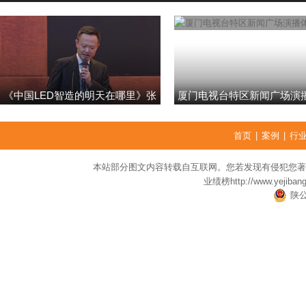
《中国LED智造的明天在哪里》张
厦门电视台特区新闻广场演
强
首页
|
案例
|
行
本站部分图文内容转载自互联网。您若发现有侵犯您著
业绩榜
http://www.yejiban
陕公