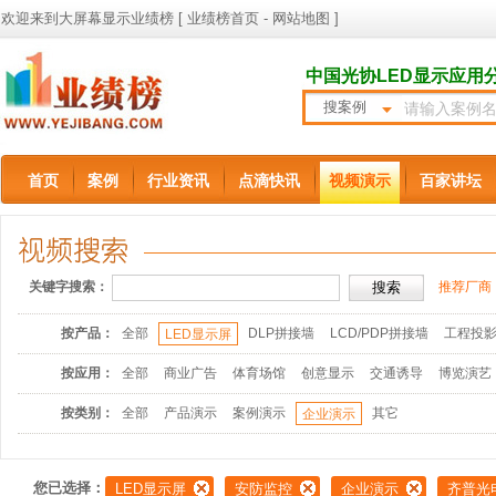
欢迎来到大屏幕显示业绩榜 [
业绩榜首页
-
网站地图
]
中国光协LED显示应用
搜案例
首页
案例
行业资讯
点滴快讯
视频演示
百家讲坛
关键字搜索：
推荐厂商
按产品：
全部
DLP拼接墙
LCD/PDP拼接墙
工程投
LED显示屏
按应用：
全部
商业广告
体育场馆
创意显示
交通诱导
博览演艺
按类别：
全部
产品演示
案例演示
其它
企业演示
您已选择：
LED显示屏
安防监控
企业演示
齐普光