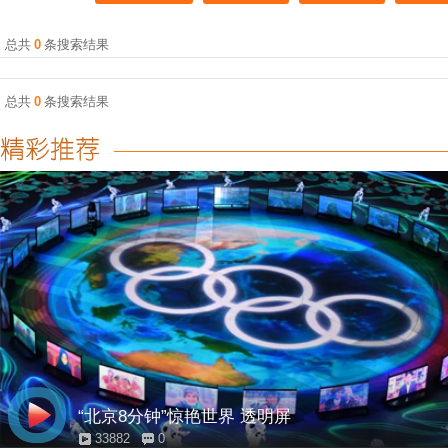
总共
0
条搜索结果
总共
0
条搜索结果
“北京8分钟”惊艳世界 透明屏
33882
0