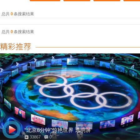
总共
0
条搜索结果
总共
0
条搜索结果
“北京8分钟”惊艳世界 透明屏
33867
0