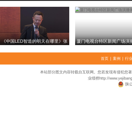
《中国LED智造的明天在哪里》张
厦门电视台特区新闻广场演
强
首页
|
案例
|
行
本站部分图文内容转载自互联网。您若发现有侵犯您著
业绩榜
http://www.yejiban
陕公