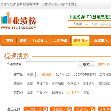
欢迎来到大屏幕显示业绩榜 [
业绩榜首页
-
网站地图
]
中国光协LED显示应用
搜案例
首页
案例
行业资讯
点滴快讯
视频演示
百家讲坛
关键字搜索：
推荐厂商
按产品：
全部
DLP拼接墙
LCD/PDP拼接墙
工程投
LED显示屏
按应用：
全部
商业广告
体育场馆
创意显示
交通诱导
博览演艺
按类别：
全部
产品演示
案例演示
其它
企业演示
您已选择：
LED显示屏
会议显示
企业演示
洲明科