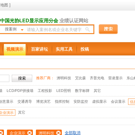
地图
]
中国光协LED显示应用分会
业绩认证网站
搜案例
视频演示
百家讲坛
实用工具
投稿
推荐厂商：
洲明科技
艾比森
齐普光电
雷凌显示
东山
墙
LCD/PDP拼接墙
工程投影
LED照明
数字标牌
其它
创意显示
交通诱导
博览演艺
指挥控制
安防监控
虚拟显示
会议显示
信
其它
企业演示
全部取消
企业演示
洲明科技