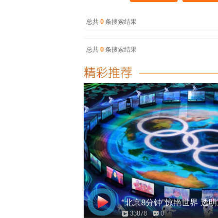
总共
0
条搜索结果
总共
0
条搜索结果
“北京8分钟”惊艳世界 透
33878
0