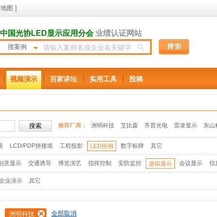
地图
]
中国光协LED显示应用分会
业绩认证网站
搜案例
视频演示
百家讲坛
实用工具
投稿
推荐厂商：
洲明科技
艾比森
齐普光电
雷凌显示
东山
墙
LCD/PDP拼接墙
工程投影
数字标牌
其它
LED照明
创意显示
交通诱导
博览演艺
指挥控制
安防监控
会议显示
信
虚拟显示
企业演示
其它
全部取消
洲明科技