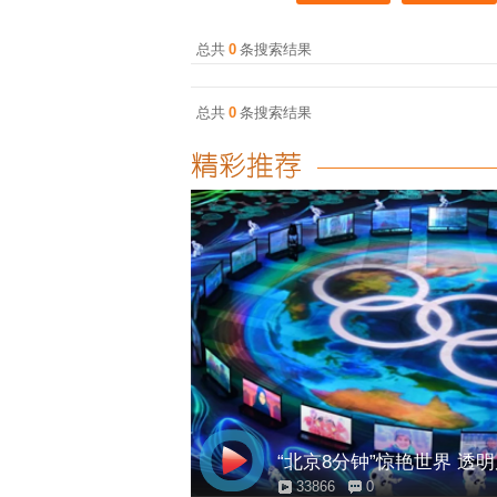
总共
0
条搜索结果
总共
0
条搜索结果
“北京8分钟”惊艳世界 透
33866
0