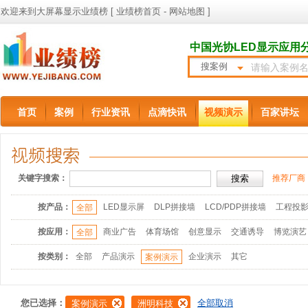
欢迎来到大屏幕显示业绩榜 [
业绩榜首页
-
网站地图
]
中国光协LED显示应用
搜案例
首页
案例
行业资讯
点滴快讯
视频演示
百家讲坛
关键字搜索：
推荐厂商
按产品：
LED显示屏
DLP拼接墙
LCD/PDP拼接墙
工程投
全部
按应用：
商业广告
体育场馆
创意显示
交通诱导
博览演艺
全部
按类别：
全部
产品演示
企业演示
其它
案例演示
您已选择：
全部取消
案例演示
洲明科技