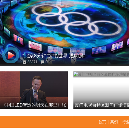
“北京8分钟”惊艳世界 透明屏
33871
0
《中国LED智造的明天在哪里》张
厦门电视台特区新闻广场演
强
首页
|
案例
|
行