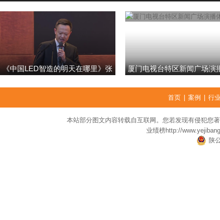
《中国LED智造的明天在哪里》张
厦门电视台特区新闻广场演
强
首页
|
案例
|
行
本站部分图文内容转载自互联网。您若发现有侵犯您著
业绩榜
http://www.yejiban
陕公