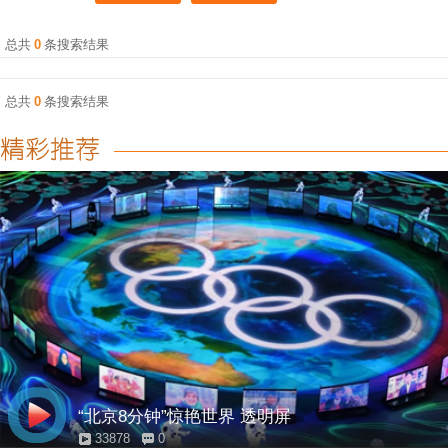
总共
0
条搜索结果
总共
0
条搜索结果
“北京8分钟”惊艳世界 透明屏
33878
0