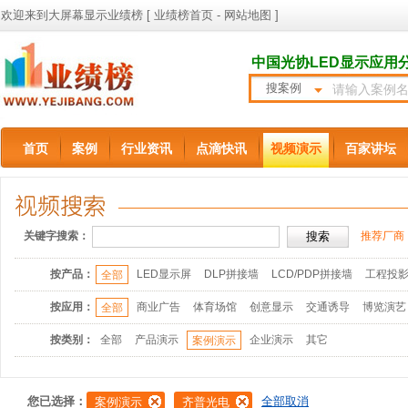
欢迎来到大屏幕显示业绩榜 [
业绩榜首页
-
网站地图
]
中国光协LED显示应用
搜案例
首页
案例
行业资讯
点滴快讯
视频演示
百家讲坛
关键字搜索：
推荐厂商
按产品：
LED显示屏
DLP拼接墙
LCD/PDP拼接墙
工程投
全部
按应用：
商业广告
体育场馆
创意显示
交通诱导
博览演艺
全部
按类别：
全部
产品演示
企业演示
其它
案例演示
您已选择：
全部取消
案例演示
齐普光电