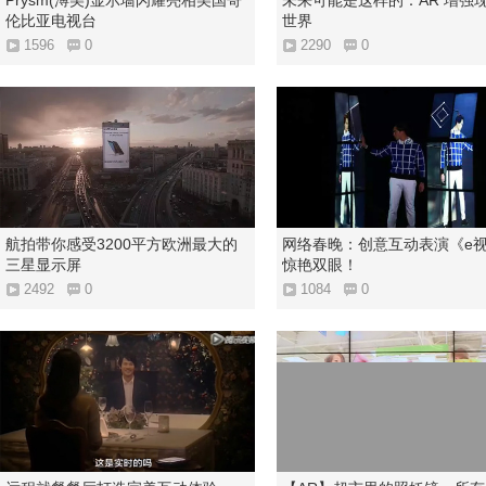
Prysm(溥美)显示墙闪耀亮相美国哥
未来可能是这样的：AR 增强
伦比亚电视台
世界
1596
0
2290
0
航拍带你感受3200平方欧洲最大的
网络春晚：创意互动表演《e
三星显示屏
惊艳双眼！
2492
0
1084
0