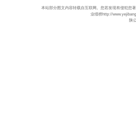
本站部分图文内容转载自互联网。您若发现有侵犯您著
业绩榜
http://www.yejiban
陕公