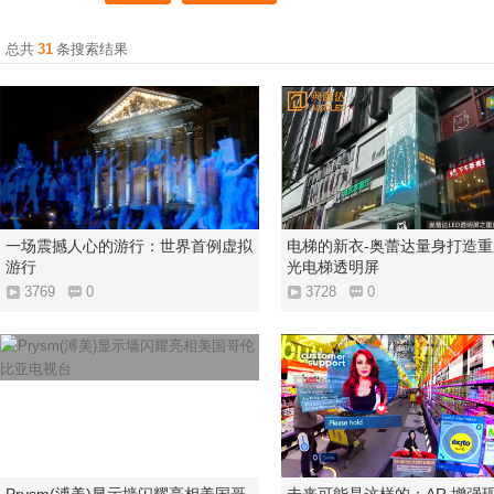
总共
31
条搜索结果
一场震撼人心的游行：世界首例虚拟
电梯的新衣-奥蕾达量身打造
游行
光电梯透明屏
3769
0
3728
0