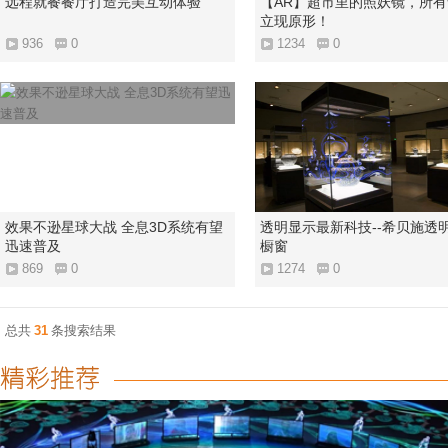
远程就餐餐厅打造完美互动体验
【AR】超市里的照妖镜，所
立现原形！
936
0
1234
0
效果不逊星球大战 全息3D系统有望
透明显示最新科技--希贝施透
迅速普及
橱窗
869
0
1274
0
总共
31
条搜索结果