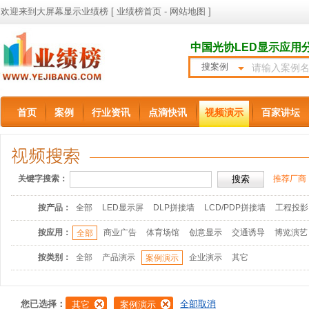
欢迎来到大屏幕显示业绩榜 [
业绩榜首页
-
网站地图
]
中国光协LED显示应用
搜案例
首页
案例
行业资讯
点滴快讯
视频演示
百家讲坛
关键字搜索：
推荐厂商
按产品：
全部
LED显示屏
DLP拼接墙
LCD/PDP拼接墙
工程投影
按应用：
商业广告
体育场馆
创意显示
交通诱导
博览演艺
全部
按类别：
全部
产品演示
企业演示
其它
案例演示
您已选择：
全部取消
其它
案例演示