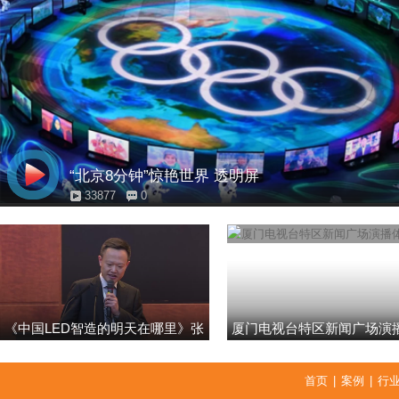
“北京8分钟”惊艳世界 透明屏
33877
0
《中国LED智造的明天在哪里》张
厦门电视台特区新闻广场演
强
首页
|
案例
|
行