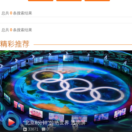
总共
0
条搜索结果
总共
0
条搜索结果
“北京8分钟”惊艳世界 透明屏
33871
0