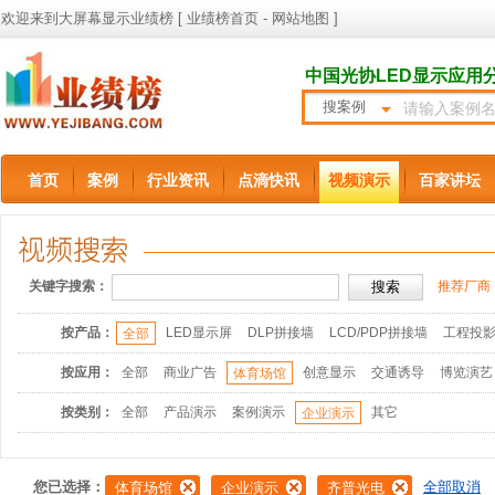
欢迎来到大屏幕显示业绩榜 [
业绩榜首页
-
网站地图
]
中国光协LED显示应用
搜案例
首页
案例
行业资讯
点滴快讯
视频演示
百家讲坛
关键字搜索：
推荐厂商
按产品：
LED显示屏
DLP拼接墙
LCD/PDP拼接墙
工程投
全部
按应用：
全部
商业广告
创意显示
交通诱导
博览演艺
体育场馆
按类别：
全部
产品演示
案例演示
其它
企业演示
您已选择：
全部取消
体育场馆
企业演示
齐普光电