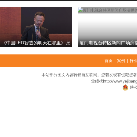
《中国LED智造的明天在哪里》张
厦门电视台特区新闻广场演
强
首页
|
案例
|
行
本站部分图文内容转载自互联网。您若发现有侵犯您著
业绩榜
http://www.yejiban
陕公