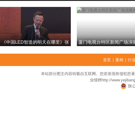
《中国LED智造的明天在哪里》张
厦门电视台特区新闻广场演
强
首页
|
案例
|
行
本站部分图文内容转载自互联网。您若发现有侵犯您著
业绩榜
http://www.yejiban
陕公