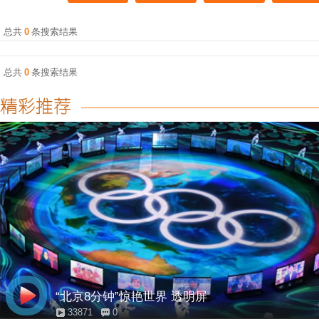
总共
0
条搜索结果
总共
0
条搜索结果
“北京8分钟”惊艳世界 透明屏
33871
0