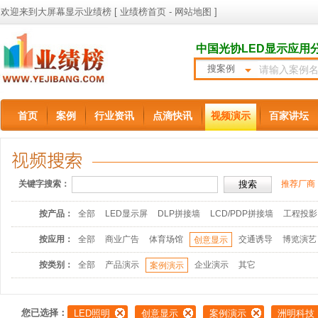
欢迎来到大屏幕显示业绩榜 [
业绩榜首页
-
网站地图
]
中国光协LED显示应用
搜案例
首页
案例
行业资讯
点滴快讯
视频演示
百家讲坛
关键字搜索：
推荐厂商
按产品：
全部
LED显示屏
DLP拼接墙
LCD/PDP拼接墙
工程投影
按应用：
全部
商业广告
体育场馆
交通诱导
博览演艺
创意显示
按类别：
全部
产品演示
企业演示
其它
案例演示
您已选择：
LED照明
创意显示
案例演示
洲明科技