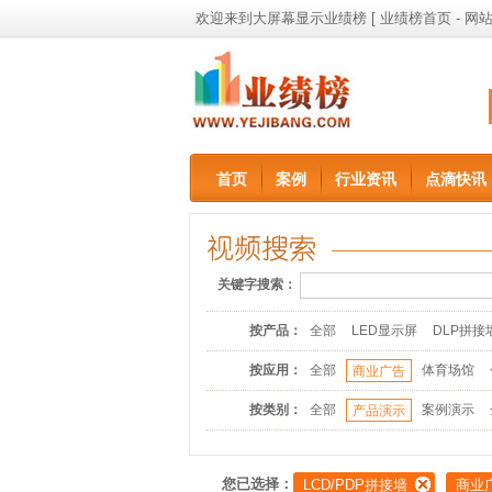
欢迎来到大屏幕显示业绩榜 [
业绩榜首页
-
网站
首页
案例
行业资讯
点滴快讯
关键字搜索：
按产品：
全部
LED显示屏
DLP拼接
按应用：
全部
体育场馆
商业广告
按类别：
全部
案例演示
产品演示
您已选择：
LCD/PDP拼接墙
商业