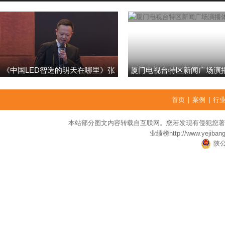
《中国LED智造的明天在哪里》张
厦门电视台特区新闻广场演
强
首页
|
案例
|
行
本站部分图文内容转载自互联网。您若发现有侵犯您著
业绩榜
http://www.yejiban
陕公