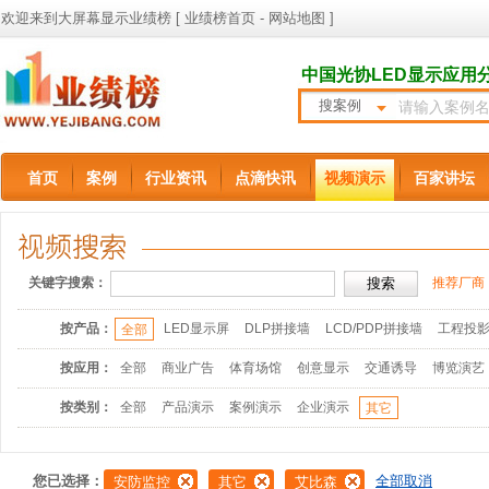
欢迎来到大屏幕显示业绩榜 [
业绩榜首页
-
网站地图
]
中国光协LED显示应用
搜案例
首页
案例
行业资讯
点滴快讯
视频演示
百家讲坛
关键字搜索：
推荐厂商
按产品：
LED显示屏
DLP拼接墙
LCD/PDP拼接墙
工程投
全部
按应用：
全部
商业广告
体育场馆
创意显示
交通诱导
博览演艺
按类别：
全部
产品演示
案例演示
企业演示
其它
您已选择：
全部取消
安防监控
其它
艾比森