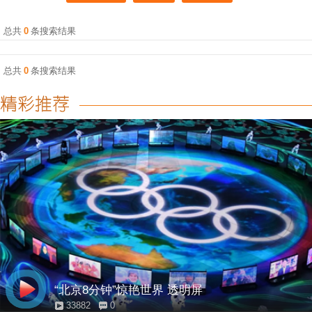
总共
0
条搜索结果
总共
0
条搜索结果
“北京8分钟”惊艳世界 透明屏
33882
0