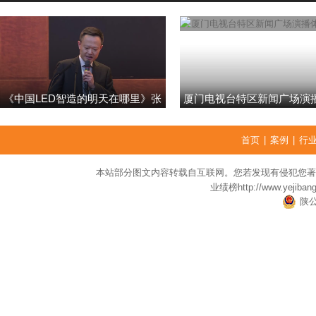
《中国LED智造的明天在哪里》张
厦门电视台特区新闻广场演
强
首页
|
案例
|
行
本站部分图文内容转载自互联网。您若发现有侵犯您著
业绩榜
http://www.yejiban
陕公