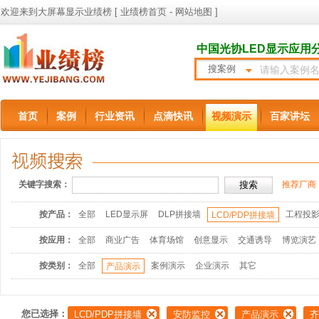
欢迎来到大屏幕显示业绩榜 [
业绩榜首页
-
网站地图
]
中国光协LED显示应用
搜案例
首页
案例
行业资讯
点滴快讯
视频演示
百家讲坛
关键字搜索：
推荐厂商
按产品：
全部
LED显示屏
DLP拼接墙
工程投
LCD/PDP拼接墙
按应用：
全部
商业广告
体育场馆
创意显示
交通诱导
博览演艺
按类别：
全部
案例演示
企业演示
其它
产品演示
您已选择：
LCD/PDP拼接墙
安防监控
产品演示
齐