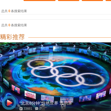
总共
0
条搜索结果
总共
0
条搜索结果
“北京8分钟”惊艳世界 透明屏
33881
0