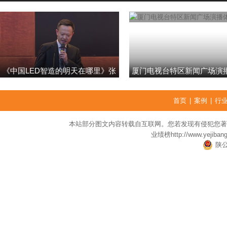
《中国LED智造的明天在哪里》张
厦门电视台特区新闻广场演
强
首页
|
案例
|
行
本站部分图文内容转载自互联网。您若发现有侵犯您著
业绩榜
http://www.yejiban
陕公