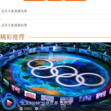
总共
0
条搜索结果
总共
0
条搜索结果
“北京8分钟”惊艳世界 透明屏
33882
0