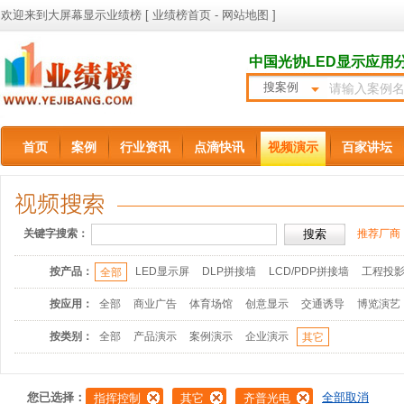
欢迎来到大屏幕显示业绩榜 [
业绩榜首页
-
网站地图
]
中国光协LED显示应用
搜案例
首页
案例
行业资讯
点滴快讯
视频演示
百家讲坛
关键字搜索：
推荐厂商
按产品：
LED显示屏
DLP拼接墙
LCD/PDP拼接墙
工程投
全部
按应用：
全部
商业广告
体育场馆
创意显示
交通诱导
博览演艺
按类别：
全部
产品演示
案例演示
企业演示
其它
您已选择：
全部取消
指挥控制
其它
齐普光电