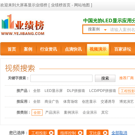
欢迎来到大屏幕显示业绩榜 [
业绩榜首页
-
网站地图
]
中国光协LED显示应用
搜案例
首页
案例
行业资讯
点滴快讯
视频演示
百家讲坛
关键字搜索：
推荐厂商
按产品：
全部
LED显示屏
DLP拼接墙
LCD/PDP拼接墙
工程投
按应用：
全部
商业广告
体育场馆
创意显示
交通诱导
博览演艺
按类别：
产品演示
案例演示
企业演示
其它
全部
您已选择：
全部取消
工程投影
指挥控制
艾比森