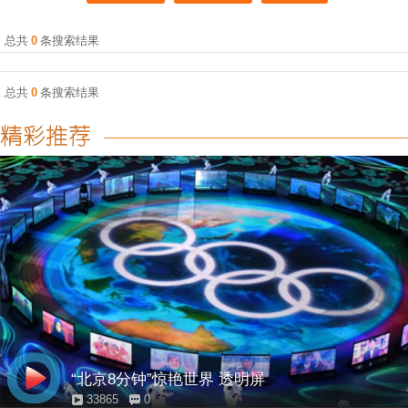
总共
0
条搜索结果
总共
0
条搜索结果
“北京8分钟”惊艳世界 透明屏
33865
0