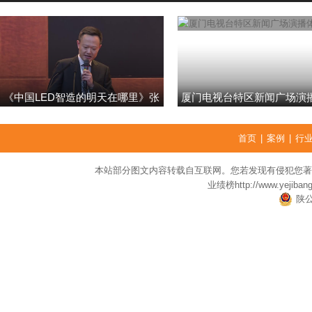
《中国LED智造的明天在哪里》张
厦门电视台特区新闻广场演
强
首页
|
案例
|
行
本站部分图文内容转载自互联网。您若发现有侵犯您著
业绩榜
http://www.yejiban
陕公