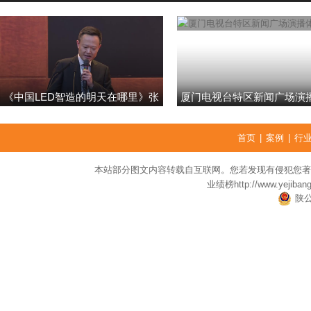
《中国LED智造的明天在哪里》张
厦门电视台特区新闻广场演
强
首页
|
案例
|
行
本站部分图文内容转载自互联网。您若发现有侵犯您著
业绩榜
http://www.yejiban
陕公