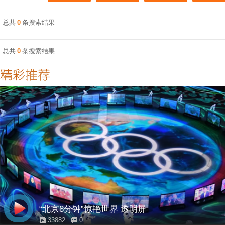
总共
0
条搜索结果
总共
0
条搜索结果
“北京8分钟”惊艳世界 透明屏
33882
0