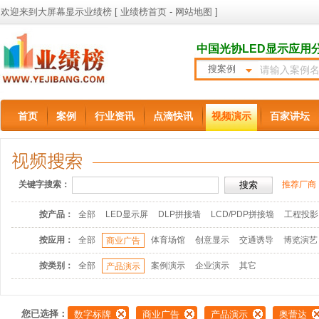
欢迎来到大屏幕显示业绩榜 [
业绩榜首页
-
网站地图
]
中国光协LED显示应用
搜案例
首页
案例
行业资讯
点滴快讯
视频演示
百家讲坛
关键字搜索：
推荐厂商
按产品：
全部
LED显示屏
DLP拼接墙
LCD/PDP拼接墙
工程投影
按应用：
全部
体育场馆
创意显示
交通诱导
博览演艺
商业广告
按类别：
全部
案例演示
企业演示
其它
产品演示
您已选择：
数字标牌
商业广告
产品演示
奥蕾达