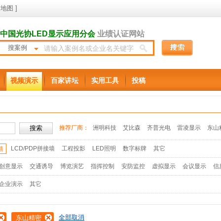
地图
]
中国光协LED显示应用分会
业绩认证网站
搜案例
视频演示
百家讲坛
实用工具
投稿
推荐厂商：
洲明科技
艾比森
齐普光电
雷凌显示
东山
LCD/PDP拼接墙
工程投影
LED照明
数字标牌
其它
墙
创意显示
交通诱导
博览演艺
指挥控制
安防监控
虚拟显示
会议显示
信
企业演示
其它
全部取消
东山精密