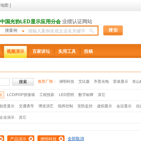
地图
]
中国光协LED显示应用分会
业绩认证网站
搜案例
视频演示
百家讲坛
实用工具
投稿
推荐厂商：
洲明科技
艾比森
齐普光电
雷凌显示
东山
LCD/PDP拼接墙
工程投影
LED照明
数字标牌
其它
墙
创意显示
交通诱导
博览演艺
指挥控制
安防监控
虚拟显示
会议显示
信
企业演示
其它
全部取消
产品演示
洲明科技