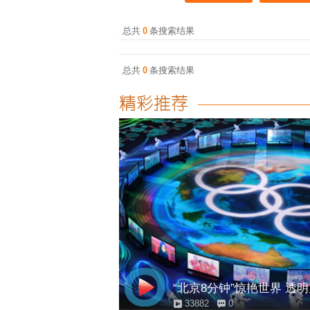
总共
0
条搜索结果
总共
0
条搜索结果
“北京8分钟”惊艳世界 透
33882
0