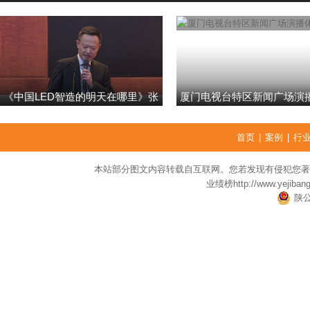
《中国LED智造的明天在哪里》张
厦门电视台特区新闻广场演
强
首页
|
案例
|
行
本站部分图文内容转载自互联网。您若发现有侵犯您著
业绩榜
http://www.yejiban
陕公