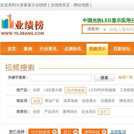
欢迎来到大屏幕显示业绩榜 [
业绩榜首页
-
网站地图
]
中国光协LED显示应用
搜案例
首页
案例
行业资讯
点滴快讯
视频演示
百家讲坛
关键字搜索：
推荐厂商
按产品：
全部
LED显示屏
LCD/PDP拼接墙
工程投
DLP拼接墙
按应用：
商业广告
体育场馆
创意显示
交通诱导
博览演艺
全部
按类别：
全部
产品演示
案例演示
企业演示
其它
您已选择：
全部取消
DLP拼接墙
其它
洲明科技