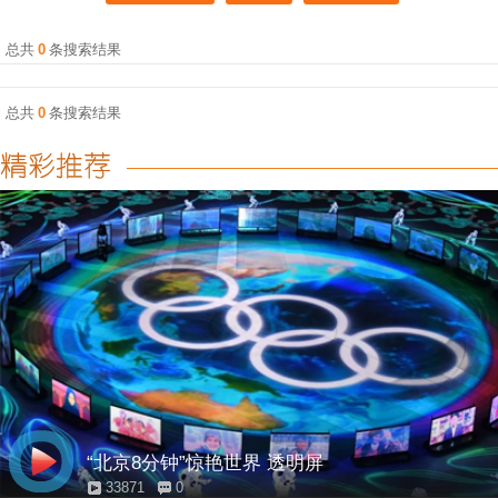
总共
0
条搜索结果
总共
0
条搜索结果
“北京8分钟”惊艳世界 透明屏
33871
0