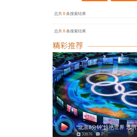
总共
0
条搜索结果
总共
0
条搜索结果
“北京8分钟”惊艳世界 透
33876
0