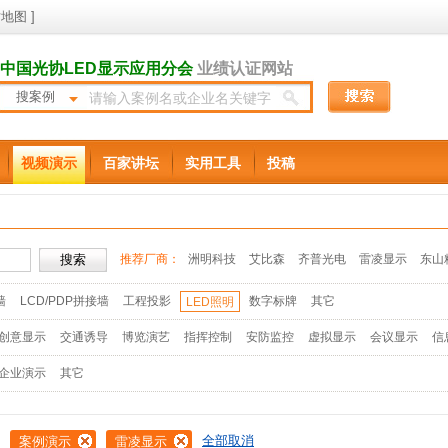
地图
]
中国光协LED显示应用分会
业绩认证网站
搜案例
视频演示
百家讲坛
实用工具
投稿
推荐厂商：
洲明科技
艾比森
齐普光电
雷凌显示
东山
墙
LCD/PDP拼接墙
工程投影
数字标牌
其它
LED照明
创意显示
交通诱导
博览演艺
指挥控制
安防监控
虚拟显示
会议显示
信
企业演示
其它
全部取消
案例演示
雷凌显示