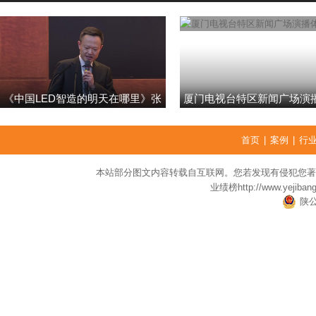
《中国LED智造的明天在哪里》张
厦门电视台特区新闻广场演
强
首页
|
案例
|
行
本站部分图文内容转载自互联网。您若发现有侵犯您著
业绩榜
http://www.yejiban
陕公