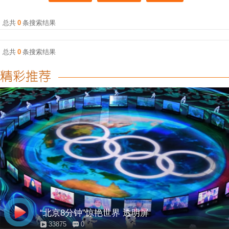
总共
0
条搜索结果
总共
0
条搜索结果
“北京8分钟”惊艳世界 透明屏
33875
0