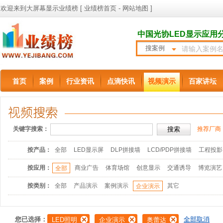
欢迎来到大屏幕显示业绩榜 [
业绩榜首页
-
网站地图
]
中国光协LED显示应用
搜案例
首页
案例
行业资讯
点滴快讯
视频演示
百家讲坛
关键字搜索：
推荐厂商
按产品：
全部
LED显示屏
DLP拼接墙
LCD/PDP拼接墙
工程投影
按应用：
商业广告
体育场馆
创意显示
交通诱导
博览演艺
全部
按类别：
全部
产品演示
案例演示
其它
企业演示
您已选择：
全部取消
LED照明
企业演示
奥蕾达