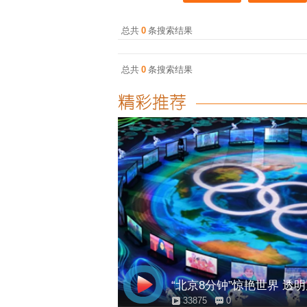
总共
0
条搜索结果
总共
0
条搜索结果
“北京8分钟”惊艳世界 透
33875
0