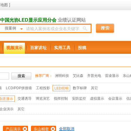
地图
]
中国光协LED显示应用分会
业绩认证网站
搜案例
视频演示
百家讲坛
实用工具
投稿
推荐厂商：
洲明科技
艾比森
齐普光电
雷凌显示
东山
墙
LCD/PDP拼接墙
工程投影
数字标牌
其它
LED照明
交通诱导
博览演艺
指挥控制
安防监控
虚拟显示
会议显示
信
创意显示
企业演示
其它
全部取消
产品演示
东山精密