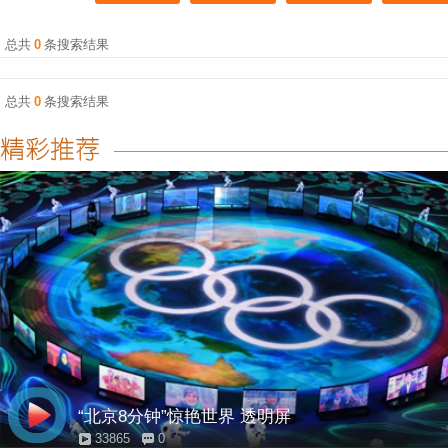
总共
0
条搜索结果
总共
0
条搜索结果
“北京8分钟”惊艳世界 透明屏
33865
0