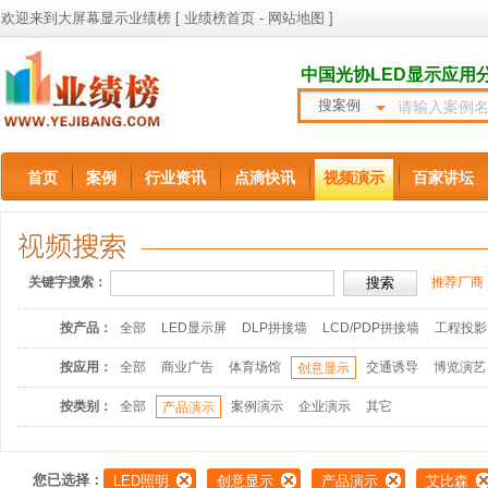
欢迎来到大屏幕显示业绩榜 [
业绩榜首页
-
网站地图
]
中国光协LED显示应用
搜案例
首页
案例
行业资讯
点滴快讯
视频演示
百家讲坛
关键字搜索：
推荐厂商
按产品：
全部
LED显示屏
DLP拼接墙
LCD/PDP拼接墙
工程投影
按应用：
全部
商业广告
体育场馆
交通诱导
博览演艺
创意显示
按类别：
全部
案例演示
企业演示
其它
产品演示
您已选择：
LED照明
创意显示
产品演示
艾比森