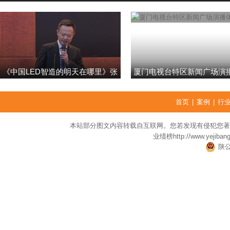
《中国LED智造的明天在哪里》张
厦门电视台特区新闻广场演
强
首页
|
案例
|
行
本站部分图文内容转载自互联网。您若发现有侵犯您著
业绩榜
http://www.yejiban
陕公