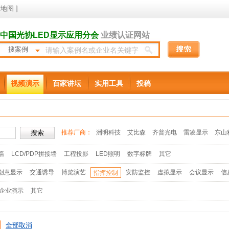
地图
]
中国光协LED显示应用分会
业绩认证网站
搜案例
视频演示
百家讲坛
实用工具
投稿
推荐厂商：
洲明科技
艾比森
齐普光电
雷凌显示
东山
墙
LCD/PDP拼接墙
工程投影
LED照明
数字标牌
其它
创意显示
交通诱导
博览演艺
安防监控
虚拟显示
会议显示
信
指挥控制
企业演示
其它
全部取消