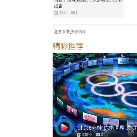
习近平访俄国防部：大屏幕显示导弹
战备
1144
0
总共
5
条搜索结果
“北京8分钟”惊艳世界 透
33873
0