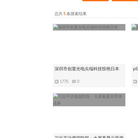
总共
5
条搜索结果
深圳市创显光电尖端科技惊艳日本
p5
1775
0