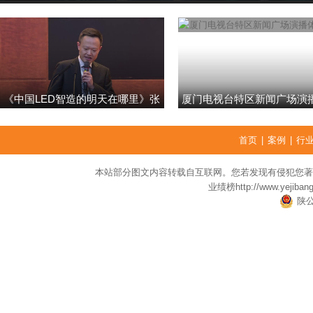
《中国LED智造的明天在哪里》张
厦门电视台特区新闻广场演
强
首页
|
案例
|
行
本站部分图文内容转载自互联网。您若发现有侵犯您著
业绩榜
http://www.yejiban
陕公