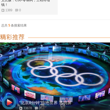
艾比森：C30-零钢构，工程特省
钱！
1389
0
总共
5
条搜索结果
“北京8分钟”惊艳世界 透明屏
33878
0