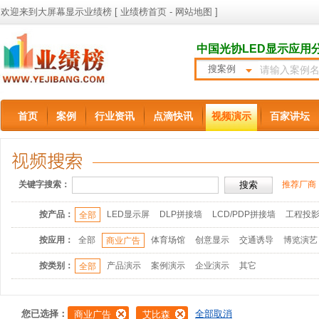
欢迎来到大屏幕显示业绩榜 [
业绩榜首页
-
网站地图
]
中国光协LED显示应用
搜案例
首页
案例
行业资讯
点滴快讯
视频演示
百家讲坛
关键字搜索：
推荐厂商
按产品：
LED显示屏
DLP拼接墙
LCD/PDP拼接墙
工程投
全部
按应用：
全部
体育场馆
创意显示
交通诱导
博览演艺
商业广告
按类别：
产品演示
案例演示
企业演示
其它
全部
您已选择：
全部取消
商业广告
艾比森