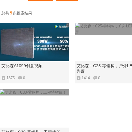
总共
5
条搜索结果
艾比森A1099创意视频
艾比森：C25-零钢构，户外L
告屏
1875
0
1414
0