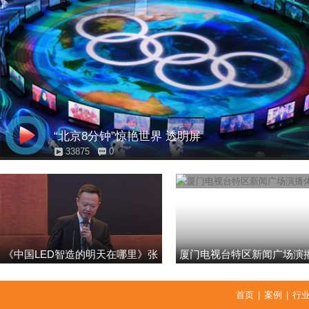
“北京8分钟”惊艳世界 透明屏
33875
0
《中国LED智造的明天在哪里》张
厦门电视台特区新闻广场演
强
首页
|
案例
|
行