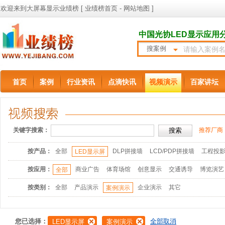
欢迎来到大屏幕显示业绩榜 [
业绩榜首页
-
网站地图
]
中国光协LED显示应用
搜案例
首页
案例
行业资讯
点滴快讯
视频演示
百家讲坛
关键字搜索：
推荐厂商
按产品：
全部
DLP拼接墙
LCD/PDP拼接墙
工程投
LED显示屏
按应用：
商业广告
体育场馆
创意显示
交通诱导
博览演艺
全部
按类别：
全部
产品演示
企业演示
其它
案例演示
您已选择：
全部取消
LED显示屏
案例演示