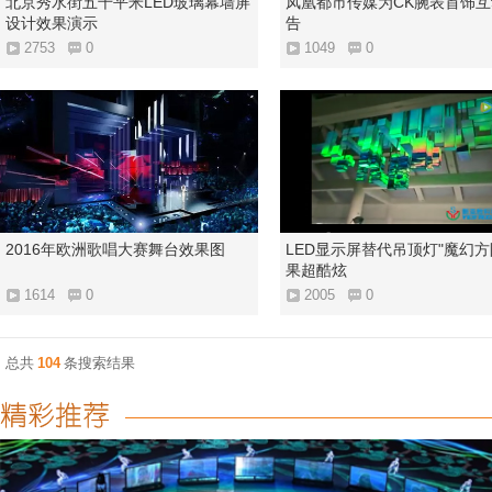
北京秀水街五千平米LED玻璃幕墙屏
凤凰都市传媒为CK腕表首饰
设计效果演示
告
2753
0
1049
0
2016年欧洲歌唱大赛舞台效果图
LED显示屏替代吊顶灯"魔幻方
果超酷炫
1614
0
2005
0
总共
104
条搜索结果