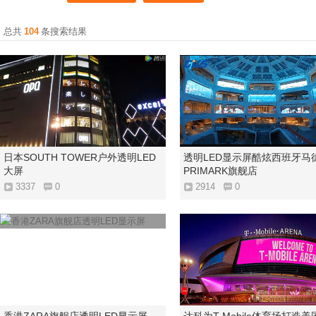
总共
104
条搜索结果
日本SOUTH TOWER户外透明LED
透明LED显示屏酷炫西班牙马
大屏
PRIMARK旗舰店
3337
0
2914
0