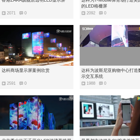
香港ZARA旗舰店透明LED显示屏
达科为T-Mobile体育场打造
的LED格栅屏
2071
0
2092
0
达科商场显示屏案例欣赏
达科为波斯尼亚购物中心打造
示交互系统
2591
0
1988
0