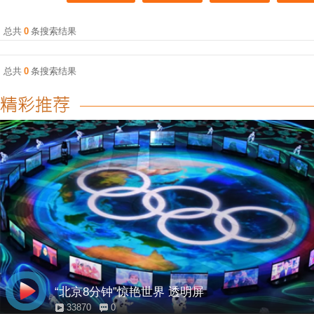
总共
0
条搜索结果
总共
0
条搜索结果
“北京8分钟”惊艳世界 透明屏
33870
0