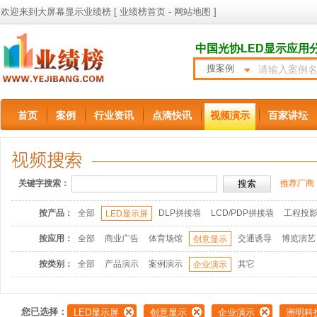
欢迎来到大屏幕显示业绩榜 [
业绩榜首页
-
网站地图
]
中国光协LED显示应用
搜案例
首页
案例
行业资讯
点滴快讯
视频演示
百家讲坛
关键字搜索：
推荐厂商
按产品：
全部
DLP拼接墙
LCD/PDP拼接墙
工程投
LED显示屏
按应用：
全部
商业广告
体育场馆
交通诱导
博览演艺
创意显示
按类别：
全部
产品演示
案例演示
其它
企业演示
您已选择：
LED显示屏
创意显示
企业演示
洲明科