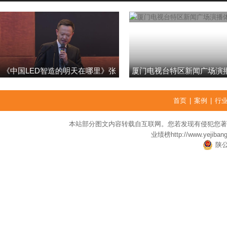
《中国LED智造的明天在哪里》张
厦门电视台特区新闻广场演
强
首页
|
案例
|
行
本站部分图文内容转载自互联网。您若发现有侵犯您著
业绩榜
http://www.yejiban
陕公