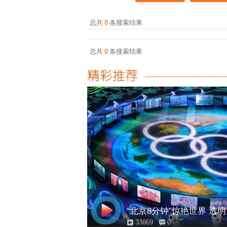
总共
0
条搜索结果
总共
0
条搜索结果
“北京8分钟”惊艳世界 透
33869
0