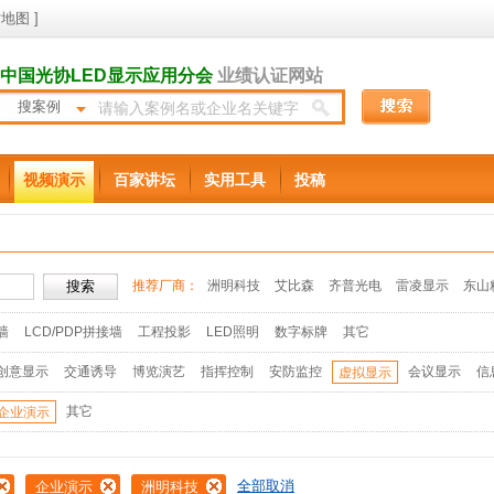
地图
]
中国光协LED显示应用分会
业绩认证网站
搜案例
视频演示
百家讲坛
实用工具
投稿
推荐厂商：
洲明科技
艾比森
齐普光电
雷凌显示
东山
墙
LCD/PDP拼接墙
工程投影
LED照明
数字标牌
其它
创意显示
交通诱导
博览演艺
指挥控制
安防监控
会议显示
信
虚拟显示
其它
企业演示
全部取消
企业演示
洲明科技