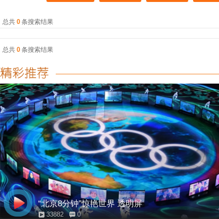
总共
0
条搜索结果
总共
0
条搜索结果
“北京8分钟”惊艳世界 透明屏
33882
0