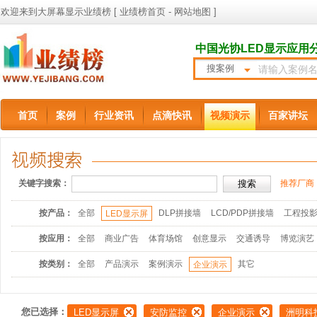
欢迎来到大屏幕显示业绩榜 [
业绩榜首页
-
网站地图
]
中国光协LED显示应用
搜案例
首页
案例
行业资讯
点滴快讯
视频演示
百家讲坛
关键字搜索：
推荐厂商
按产品：
全部
DLP拼接墙
LCD/PDP拼接墙
工程投
LED显示屏
按应用：
全部
商业广告
体育场馆
创意显示
交通诱导
博览演艺
按类别：
全部
产品演示
案例演示
其它
企业演示
您已选择：
LED显示屏
安防监控
企业演示
洲明科