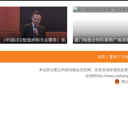
《中国LED智造的明天在哪里》张
厦门电视台特区新闻广场演
强
首页
|
案例
|
行
本站部分图文内容转载自互联网。您若发现有侵犯您著
业绩榜
http://www.yejiban
陕公